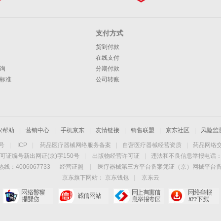
支付方式
货到付款
在线支付
询
分期付款
标准
公司转账
家帮助
|
营销中心
|
手机京东
|
友情链接
|
销售联盟
|
京东社区
|
风险监
4号
|
ICP
|
药品医疗器械网络服务备案
|
自营医疗器械经营资质
|
药品网络
可证编号新出网证(京)字150号
|
出版物经营许可证
|
违法和不良信息举报电话：40
线：4006067733
经营证照
|
医疗器械第三方平台备案凭证（京）网械平台备字（
京东旗下网站：
京东钱包
|
京东云