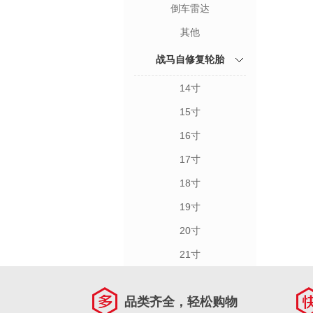
倒车雷达
其他
战马自修复轮胎
14寸
15寸
16寸
17寸
18寸
19寸
20寸
21寸
品类齐全，轻松购物