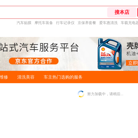
汽车贴膜
摩托车装备
行车记录仪
京保养套餐
爱车惠清洗
车载充电
维修
清洗美容
车主热门选购的服务
努力加载中，请稍后...