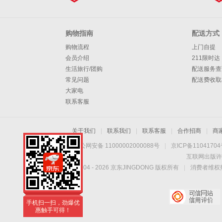
购物指南
配送方式
购物流程
上门自提
会员介绍
211限时达
生活旅行/团购
配送服务查
常见问题
配送费收取
大家电
联系客服
关于我们
|
联系我们
|
联系客服
|
合作招商
|
商
京公网安备 11000002000088号
|
京ICP备1104170
互联网出版许
Copyright © 2004 -
2026
京东JINGDONG 版权所有
|
消费者维权热
手机扫一扫，劲爆优
惠触手可得！
手机扫一扫，劲爆优
惠触手可得！