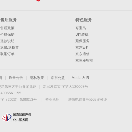
售后服务
特色服务
售后政策
夺宝岛
价格保护
DIY装机
退款说明
延保服务
返修/退换货
京东E卡
取消订单
京东通信
京鱼座智能
测
|
质量公告
|
隐私政策
|
京东公益
|
Media & IR
交易第三方平台备案凭证
|
新出发京零 字第大120007号
06561155
2023）第00013号
|
营业执照
|
增值电信业务经营许可证