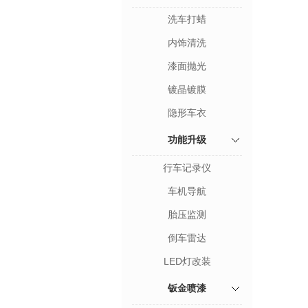
洗车打蜡
内饰清洗
漆面抛光
镀晶镀膜
隐形车衣
功能升级
行车记录仪
车机导航
胎压监测
倒车雷达
LED灯改装
钣金喷漆